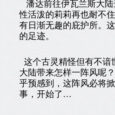
潘达前往伊瓦兰斯大陆
性活泼的莉莉再也耐不
有日渐无趣的庇护所。
的足迹。
这个古灵精怪但有不谙
大陆带来怎样一阵风呢
乎预感到，这阵风必将
事，开始了…