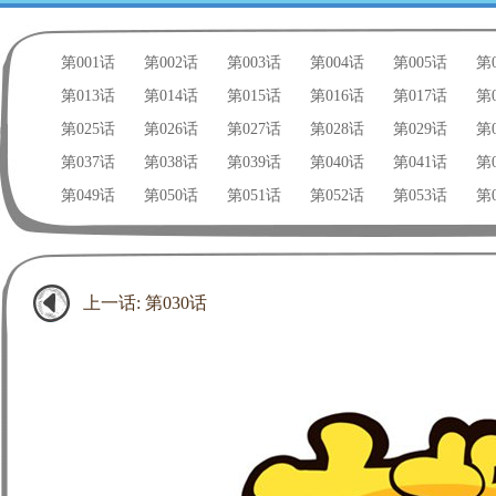
第001话
第002话
第003话
第004话
第005话
第
第013话
第014话
第015话
第016话
第017话
第
第025话
第026话
第027话
第028话
第029话
第
第037话
第038话
第039话
第040话
第041话
第
第049话
第050话
第051话
第052话
第053话
第
第061话
第062话
第063话
第064话
第065话
第
第071话
特别版
特别版
七夕版
第072话
第
第079话
第080话
第081话
万圣节
第082话
第
上一话: 第030话
第089话
第090话
第091话
第092话
第093话
第