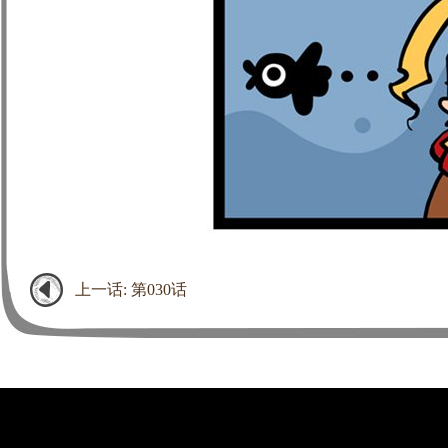
上一话: 第030话